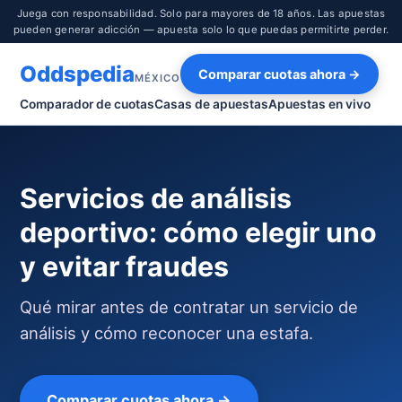
Juega con responsabilidad. Solo para mayores de 18 años. Las apuestas
pueden generar adicción — apuesta solo lo que puedas permitirte perder.
Oddspedia
Comparar cuotas ahora →
MÉXICO
Comparador de cuotas
Casas de apuestas
Apuestas en vivo
Servicios de análisis
deportivo: cómo elegir uno
y evitar fraudes
Qué mirar antes de contratar un servicio de
análisis y cómo reconocer una estafa.
Comparar cuotas ahora →