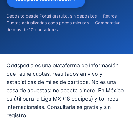
Depósito desde Portal gratuito, sin depósitos · Retiros
Cuotas actualizadas cada pocos minutos · Comparativa
de más de 10 operadores
Oddspedia es una plataforma de información
que reúne cuotas, resultados en vivo y
estadísticas de miles de partidos. No es una
casa de apuestas: no acepta dinero. En México
es útil para la Liga MX (18 equipos) y torneos
internacionales. Consultarla es gratis y sin
registro.