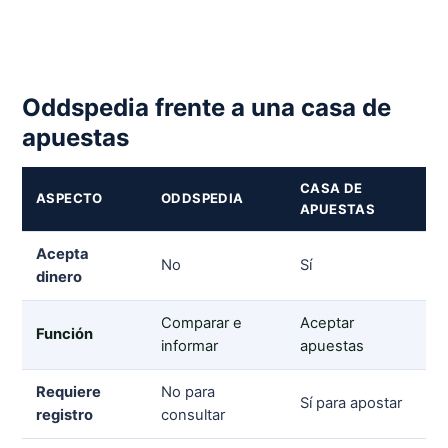
Oddspedia frente a una casa de
apuestas
CASA DE
ASPECTO
ODDSPEDIA
APUESTAS
Acepta
No
Sí
dinero
Comparar e
Aceptar
Función
informar
apuestas
Requiere
No para
Sí para apostar
registro
consultar