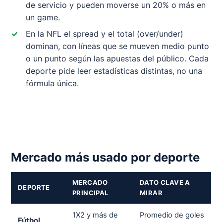
de servicio y pueden moverse un 20% o más en
un game.
En la NFL el spread y el total (over/under)
dominan, con líneas que se mueven medio punto
o un punto según las apuestas del público. Cada
deporte pide leer estadísticas distintas, no una
fórmula única.
Mercado más usado por deporte
MERCADO
DATO CLAVE A
DEPORTE
PRINCIPAL
MIRAR
1X2 y más de
Promedio de goles
Fútbol