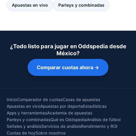
Apuestas en vivo
Parleys y combinadas
¿Todo listo para jugar en Oddspedia desde
México?
Comparar cuotas ahora →
Inicio
Comparador de cuotas
Casas de apuestas
Apuestas en vivo
Apuestas por deporte
Estadísticas
Apps y herramientas
Academia de apuestas
Parleys y combinadas
Qué es Oddspedia
Análisis de fútbol
Señales y análisis
Servicios de análisis
Rendimiento y ROI
Cuotas de hoy
Sobre nosotros